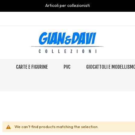
Articoli per collezionisti
S
CARTE E FIGURINE
PVC
GIOCATTOLI E MODELLISM
We can't find products matching the selection.