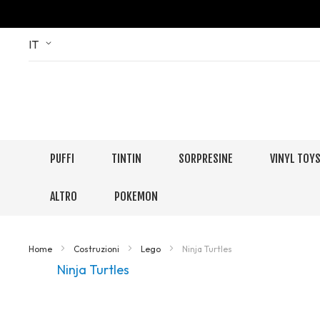
Skip
Language
IT
to
Content
PUFFI
TINTIN
SORPRESINE
VINYL TOY
ALTRO
POKEMON
Home
Costruzioni
Lego
Ninja Turtles
Ninja Turtles