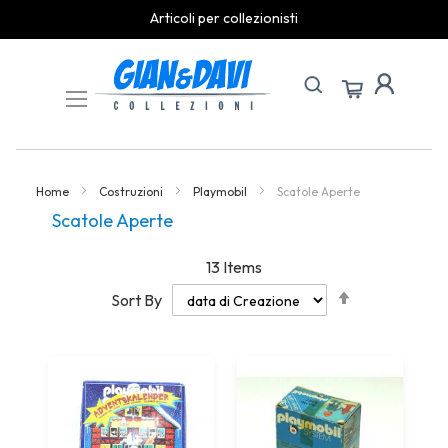
Articoli per collezionisti
Skip
to
Content
Home
Costruzioni
Playmobil
Scatole Aperte
Scatole Aperte
13
Items
Set
Sort By
Descending
Direction