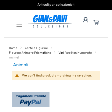
Articoli per collezionisti
Skip
to
Content
Home
Carte e Figurine
Figurine Animate Prismatiche
Vari-Vue Non Numerate
Animali
Animali
We can't find products matching the selection.