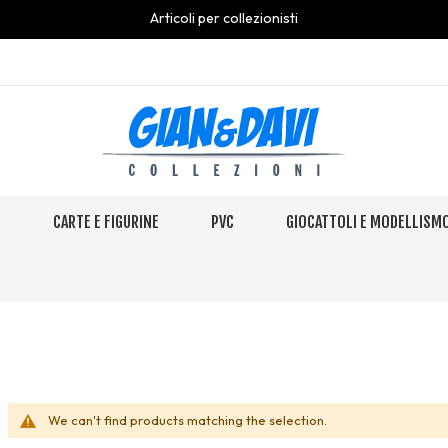
Articoli per collezionisti
S
CARTE E FIGURINE
PVC
GIOCATTOLI E MODELLISM
We can't find products matching the selection.