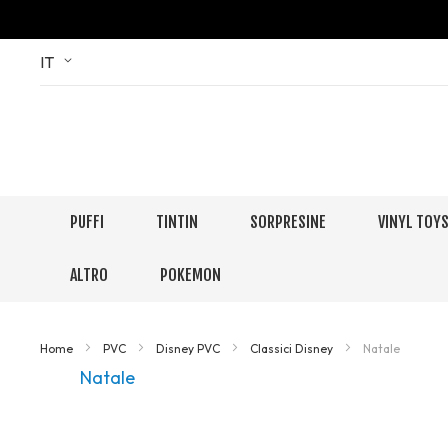
Skip
Language
IT
to
Content
PUFFI
TINTIN
SORPRESINE
VINYL TOY
ALTRO
POKEMON
Home
PVC
Disney PVC
Classici Disney
Natale
Natale