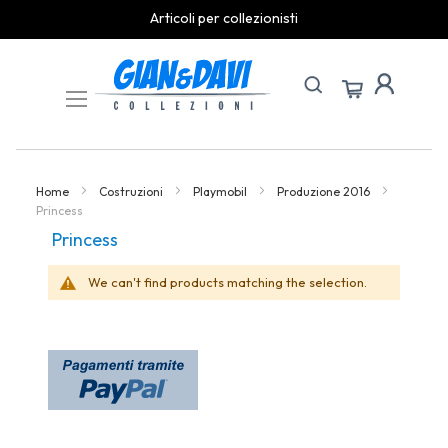
Articoli per collezionisti
Skip
to
Content
Home
Costruzioni
Playmobil
Produzione 2016
Princess
Princess
We can't find products matching the selection.