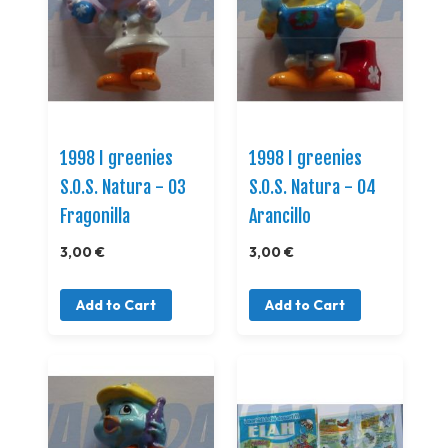
1998 I greenies
1998 I greenies
S.O.S. Natura - 03
S.O.S. Natura - 04
Fragonilla
Arancillo
3,00 €
3,00 €
Add to Cart
Add to Cart