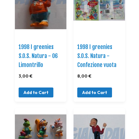
1998 I greenies
1998 I greenies
S.O.S. Natura - 06
S.O.S. Natura -
Limontrillo
Confezione vuota
3,00 €
8,00 €
Add to Cart
Add to Cart