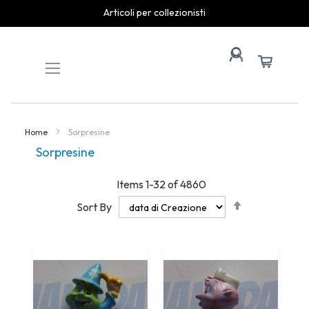
spedizioni rapide
Skip
to
Content
Home
Sorpresine
Sorpresine
Items
1
-
32
of
4860
Set
Sort By
Descending
Direction