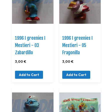
1996 I greenies I
1996 I greenies I
Mestieri - 03
Mestieri - 05
Zabardillo
Fragonilla
3,00 €
3,00 €
Add to Cart
Add to Cart