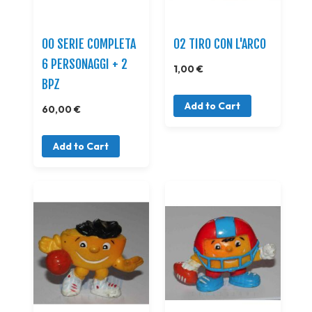
00 SERIE COMPLETA
02 TIRO CON L'ARCO
6 PERSONAGGI + 2
1,00 €
BPZ
Add to Cart
60,00 €
Add to Cart