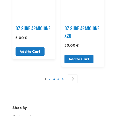
07 SURF ARANCIONE
07 SURF ARANCIONE
X20
5,00 €
50,00 €
Add to Cart
Add to Cart
Page
You're currently reading page
Page
Page
Page
Page
Page
Successivo
1
2
3
4
5
Shop By