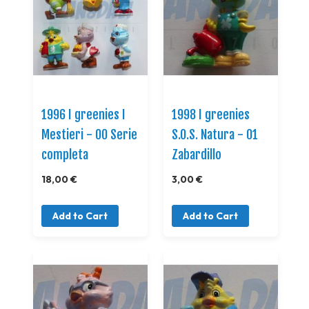
1996 I greenies I
1998 I greenies
Mestieri - 00 Serie
S.O.S. Natura - 01
completa
Zabardillo
18,00 €
3,00 €
Add to Cart
Add to Cart