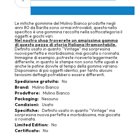
Le mitiche gommine del Mulino Bianco prodotte negli
anni 80 da Barilla sono ormai introvabili, questa nello
specifico è una gommina raccolta nella sottocategoria il
oggetti e giochi vari.
Nel nostro shop troverete un ampissima gamma
di questo pezzo di storia Italiana itramontabile.
Definito usato in quanto "Vintage" ma sorpresina
nuova perfetta e morbidissima, mai giocata o rovinata.
Immagine di esempio, potreste riceverla leggermente
differente, in quanto le stampe non sono tutte uguali e
anche le patine dovute al tempo della gomma variano.
Disponiamo di più oggetti identici, per tanto alucuni
lievissimi dettagli potrebbero essere differenti.
More
No
Information
Mulino Bianco
Mulino Bianco
Nessuno
Usato
Definito usato in quanto "Vintage" ma
sorpresina nuova perfetta e morbidissima, mai giocata
o rovinata.
No
No