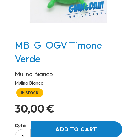
Skip
MB-G-OGV Timone
to
Verde
the
beginning
Mulino Bianco
of
the
Mulino Bianco
images
IN STOCK
gallery
30,00 €
Q.tà
ADD TO CART