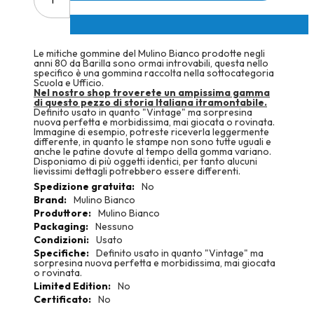
Le mitiche gommine del Mulino Bianco prodotte negli
anni 80 da Barilla sono ormai introvabili, questa nello
specifico è una gommina raccolta nella sottocategoria
Scuola e Ufficio.
Nel nostro shop troverete un ampissima gamma
di questo pezzo di storia Italiana itramontabile.
Definito usato in quanto "Vintage" ma sorpresina
nuova perfetta e morbidissima, mai giocata o rovinata.
Immagine di esempio, potreste riceverla leggermente
differente, in quanto le stampe non sono tutte uguali e
anche le patine dovute al tempo della gomma variano.
Disponiamo di più oggetti identici, per tanto alucuni
lievissimi dettagli potrebbero essere differenti.
More
No
Information
Mulino Bianco
Mulino Bianco
Nessuno
Usato
Definito usato in quanto "Vintage" ma
sorpresina nuova perfetta e morbidissima, mai giocata
o rovinata.
No
No