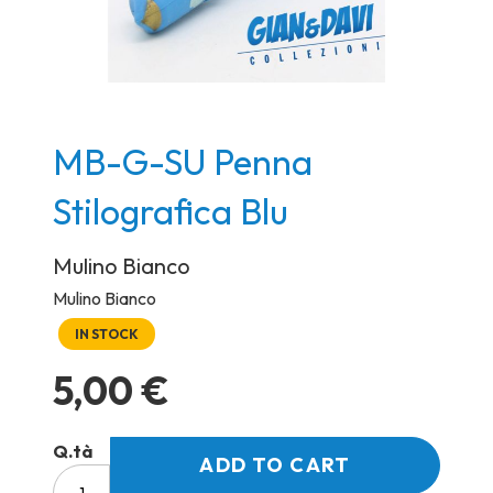
Skip
MB-G-SU Penna
to
Stilografica Blu
the
beginning
Mulino Bianco
of
the
Mulino Bianco
images
IN STOCK
gallery
5,00 €
Q.tà
ADD TO CART