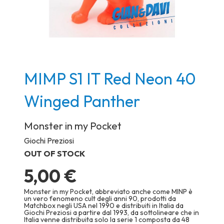
Skip
MIMP S1 IT Red Neon 40
to
the
Winged Panther
beginning
of
Monster in my Pocket
the
Giochi Preziosi
images
OUT OF STOCK
gallery
5,00 €
Monster in my Pocket, abbreviato anche come MINP è
un vero fenomeno cult degli anni 90, prodotti da
Matchbox negli USA nel 1990 e distribuiti in Italia da
Giochi Preziosi a partire dal 1993, da sottolineare che in
Italia venne distribuita solo la serie 1 composta da 48