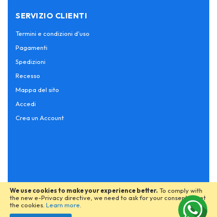
SERVIZIO CLIENTI
Termini e condizioni d'uso
Pagamenti
Spedizioni
Recesso
Mappa del sito
Accedi
Crea un Account
We use cookies to make your experience better.
To comply with
the new e-Privacy directive, we need to ask for your consent to set
the cookies.
Learn more
.