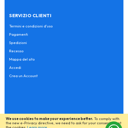
SERVIZIO CLIENTI
Termini e condizioni d'uso
Pagamenti
Spedizioni
Recesso
Mappa del sito
Accedi
Crea un Account
We use cookies to make your experience better.
To comply with
the new e-Privacy directive, we need to ask for your consent to set
the cookies.
Learn more
.