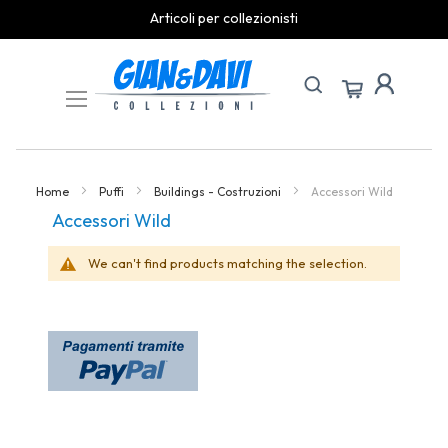
Articoli per collezionisti
Skip
to
Content
Home
Puffi
Buildings - Costruzioni
Accessori Wild
Accessori Wild
We can't find products matching the selection.