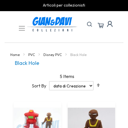
Articoli per collezionisti
Skip
to
Content
Home
PVC
Disney PVC
Black Hole
Black Hole
5
Items
Set
Sort By
Descending
Direction