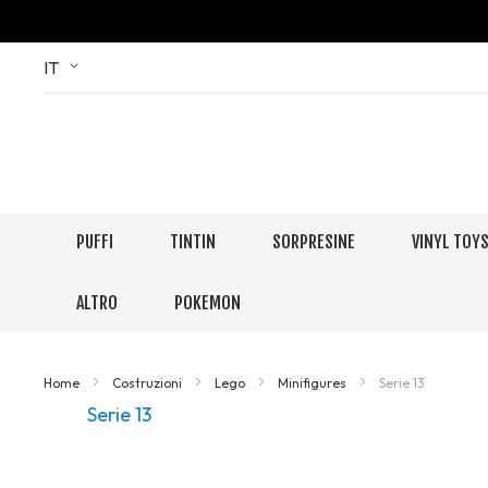
Skip
Language
IT
to
Content
PUFFI
TINTIN
SORPRESINE
VINYL TOY
ALTRO
POKEMON
Home
Costruzioni
Lego
Minifigures
Serie 13
Serie 13