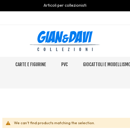
Articoli per collezionisti
S
CARTE E FIGURINE
PVC
GIOCATTOLI E MODELLISM
We can't find products matching the selection.