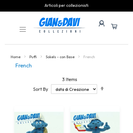
Articoli per collezionisti
Skip
to
Content
Home
Puffi
Sokels - con Base
French
French
3
Items
Set
Sort By
Descending
Direction