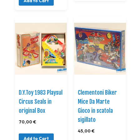
Add to Cart
D.Y.Toy 1983 Playsul
Clementoni Biker
Circus Seals in
Mice Da Marte
original Box
Gioco in scatola
sigillato
70,00 €
45,00 €
Add to Cart