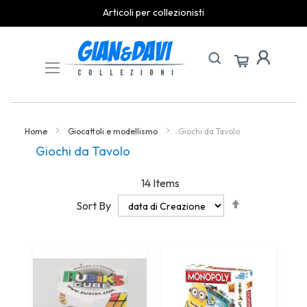
Articoli per collezionisti
Skip
to
Content
Home
Giocattoli e modellismo
Giochi da Tavolo
Giochi da Tavolo
14
Items
Set
Sort By
Descending
Direction