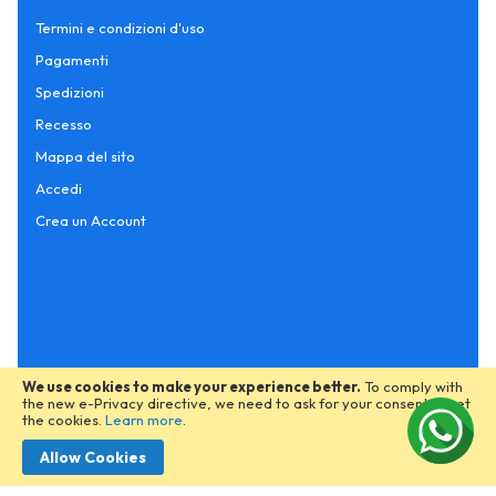
Termini e condizioni d'uso
Pagamenti
Spedizioni
Recesso
Mappa del sito
Accedi
Crea un Account
We use cookies to make your experience better.
To comply with
the new e-Privacy directive, we need to ask for your consent to set
the cookies.
Learn more
.
Allow Cookies