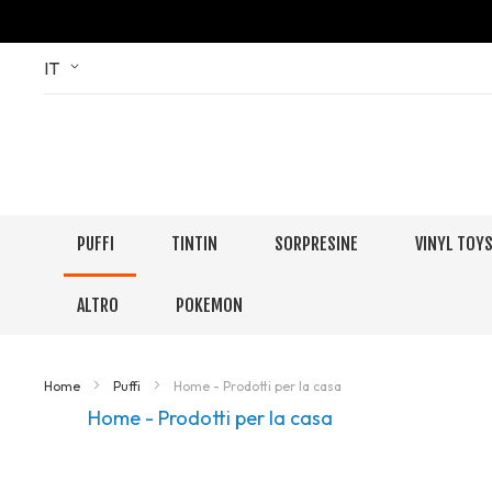
Skip
Language
IT
to
Content
PUFFI
TINTIN
SORPRESINE
VINYL TOY
ALTRO
POKEMON
Home
Puffi
Home - Prodotti per la casa
Home - Prodotti per la casa