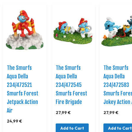
The Smurfs
The Smurfs
The Smurfs
Aqua Della
Aqua Della
Aqua Della
234/472521
234/472545
234/472583
Smurfs Forest
Smurfs Forest
Smurfs Fore
Jetpack Action
Fire Brigade
Jokey Action 
Air
27,99 €
27,99 €
24,99 €
Add to Cart
Add to Cart