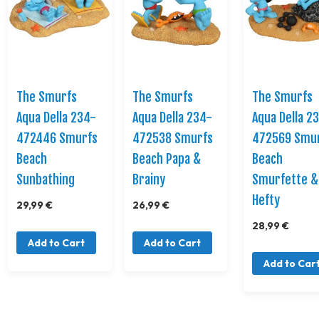
The Smurfs
The Smurfs
The Smurfs
Aqua Della 234-
Aqua Della 234-
Aqua Della 2
472446 Smurfs
472538 Smurfs
472569 Smu
Beach
Beach Papa &
Beach
Sunbathing
Brainy
Smurfette &
Hefty
29,99 €
26,99 €
28,99 €
Add to Cart
Add to Cart
Add to Car