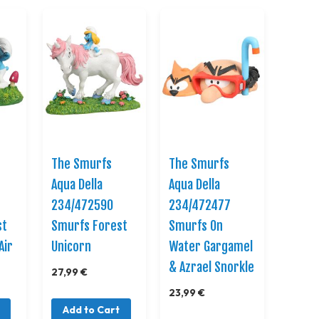
The Smurfs
The Smurfs
Aqua Della
Aqua Della
234/472590
234/472477
st
Smurfs Forest
Smurfs On
Air
Unicorn
Water Gargamel
& Azrael Snorkle
27,99 €
23,99 €
Add to Cart