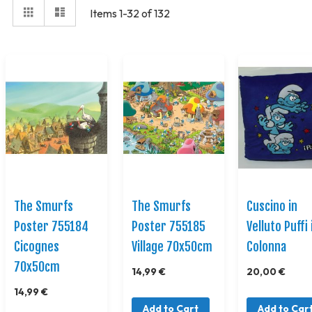
View
Grid
Elenco
Items
1
-
32
of
132
as
The Smurfs
The Smurfs
Cuscino in
Poster 755184
Poster 755185
Velluto Puffi 
Cicognes
Village 70x50cm
Colonna
70x50cm
14,99 €
20,00 €
14,99 €
Add to Cart
Add to Car