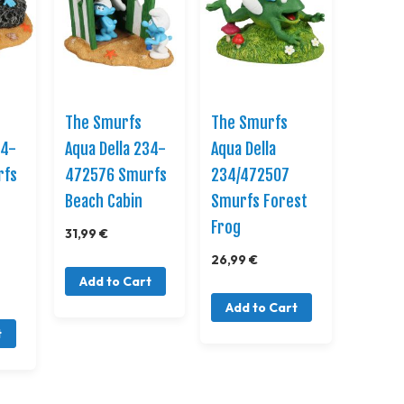
The Smurfs
The Smurfs
34-
Aqua Della 234-
Aqua Della
rfs
472576 Smurfs
234/472507
Beach Cabin
Smurfs Forest
Frog
31,99 €
26,99 €
Add to Cart
Add to Cart
t