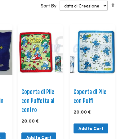
Set
Sort By
Descendi
Direction
Coperta di Pile
Coperta di Pile
in
con Puffetta al
con Puffi
centro
20,00 €
20,00 €
Add to Cart
t
Add to Cart