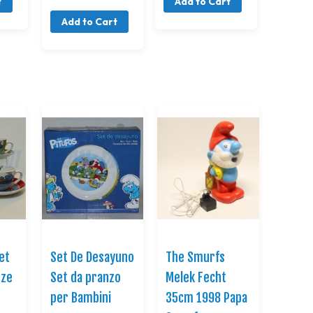
t
Add to Cart
Add to Cart
et
Set De Desayuno
The Smurfs
zze
Set da pranzo
Melek Fecht
per Bambini
35cm 1998 Papa