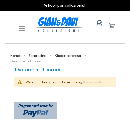
Articoli per collezionisti
Skip
to
Content
Home
Sorpresine
Kinder sorpresa
Dioramen - Diorami
Dioramen - Diorami
We can't find products matching the selection.