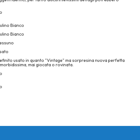
o
ulino Bianco
ulino Bianco
essuno
sato
efinito usato in quanto "Vintage" ma sorpresina nuova perfetta
 morbidissima, mai giocata o rovinata.
o
o