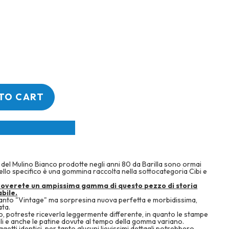
€
TO CART
del Mulino Bianco prodotte negli anni 80 da Barilla sono ormai
nello specifico è una gommina raccolta nella sottocategoria Cibi e
roverete un ampissima gamma di questo pezzo di storia
bile.
uanto "Vintage" ma sorpresina nuova perfetta e morbidissima,
ata.
, potreste riceverla leggermente differente, in quanto le stampe
li e anche le patine dovute al tempo della gomma variano.
getti identici, per tanto alucuni lievissimi dettagli potrebbero