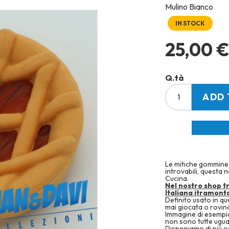
Mulino Bianco
IN STOCK
25,00 
Q.tà
ADD 
Le mitiche gommine 
introvabili, questa 
Cucina.
Nel nostro shop t
Italiana itramonta
Definito usato in q
mai giocata o rovin
Immagine di esempio
non sono tutte ugua
Disponiamo di più og