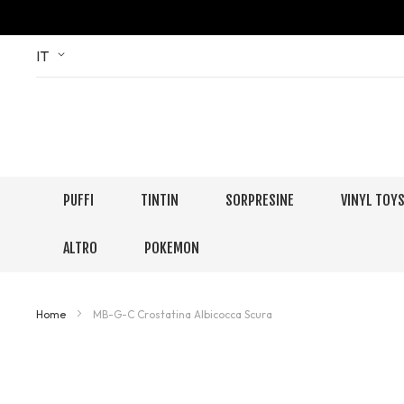
Skip
Language
IT
to
Content
PUFFI
TINTIN
SORPRESINE
VINYL TOY
ALTRO
POKEMON
Home
MB-G-C Crostatina Albicocca Scura
Skip
to
the